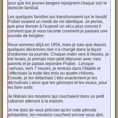
pour que les jeunes bergers rejoignent chaque soir le
domicile familial.
Les quelques familles qui transhumaient sur le lieudit
Prabel avaient un mode de vie identique. Je pense,
que pour donner à l'exposé un vécu plus concret il
convient que je vous raconte comment je passais une
journée de bergère:
Nous sommes déjà en 1954, mais je sais que depuis
quelques décennies rien n'a changé dans la façon
d'ordonner sa journée. Chaque matin vers 6 heures, je
me levais, je prenais mon petit déjeuner avec mes
parents et je partais rejoindre Prabel. Lorsque
j'arrivais, vers 7 heures, je rentrais dans l'étable et
j'effectuais la traite des trois ou quatre chèvres.
Ensuite, je les détachais ( très exactement je les
déchaînais ) ainsi que les génisses et les veaux, pour
les faire sortir.
Je libérais les moutons qui couchaient dans un petit
cabanon attenant à la maison.
Je me dois de vous préciser qu'en cette période
printanière, les moutons couchent encore sous abri,