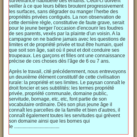
surveillance habituelle des enfants. Ceux-ci doivent
veiller à ce que leurs bêtes broutent progressivement
les surfaces, sans dégrader ou manger l'herbe des
propriétés privées contiguës. La non observation de
cette dernière règle, constitutive de faute grave, serait
pour le jeune berger l'occasion d'encourir les foudres
de ses parents, vexés par la plainte d'un voisin. A la
campagne on ne badine jamais avec les questions de
limites et de propriété privée et tout être humain, quel
que soit son âge, sait où il peut et doit conduire ses
troupeaux. Les garçons et filles ont une connaissance
précise de ces choses dès l'âge de 6 ou 7 ans.
Après le travail, cité précédemment, nous entrevoyons
un deuxième élément constitutif de cette civilisation
rurale: la propriété et ses limites. Le paysan connaît le
droit foncier et ses subtilités: les termes propriété
privée, propriété communale, domaine public,
servitude, bornage, etc, etc, font partie de son
vocabulaire ordinaire. Dès son plus jeune âge il
connaît les parcelles de la famille et bien d'autres, il
connaît également toutes les servitudes qui grèvent
son domaine ainsi que les bornes qui
le .....................................