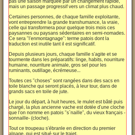
pas une saison marquée par un changement rapide,
mais un passage progressif vers un climat plus chaud.
Certaines personnes, de chaque famille exploitante,
vont entreprendre la grande transhumance, la vraie,
celle qui transformera pour quelque trois mois ces
paysannes ou paysans sédentaires en semi-nomades.
Ce sera "l'enmontagnage": terme patois dont la
traduction est inutile tant il est significatif.
Depuis plusieurs jours, chaque famille s'agite et se
tourmente dans les préparatifs: linge, habits, nourriture
humaine, nourriture animale, gros sel pour les
ruminants, outillage, écrémeuse...
Toutes ces "choses" sont rangées dans des sacs en
toile blanche qui seront placés, à leur tour, dans de
grands sacs en toile de jute.
Le jour du départ, à huit heures, le mulet est bâté puis
chargé, la plus ancienne vache est dotée d'une cloche
que l'on nomme en patois "s`naille", du vieux français -
sonnaille- (cloche).
Tout ce troupeau s'ébranle en direction du premier
alpage, qui est situé sur le trajet.