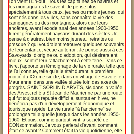
l'on vient ! Eh-oui ! Tous les capitaines de navires et
les montagnards le savent. Je pense plus
spécialement à tous ceux, jeunes ou moins jeunes, qui
sont nés dans les villes, sans connaître la vie des
campagnes ou des montagnes, alors que leurs
ancêtres, avant l'exode rural des années 1900-1950,
furent généralement paysans durant des siècles. Je
pense à d'autres, bien moins jeunes.., retraités ou
presque ? qui voudraient retrouver quelques souvenirs
de leur enfance, vécue au terroir. Je pense aussi à ces
Savoyards, d'origine ou d'adoption, qui désireraient
mieux "sentir" leur rattachement à cette terre. Dans ce
livre, j'apporte un témoignage de la vie rurale, telle que
je l'ai connue, telle qu'elle était durant la première
moitié du XXème siècle, dans un village de Savoie, en
Maurienne, dans une vallée située loin des axes de
progrès. SAINT SORLIN D'ARVES, sis dans la vallée
des Arves, relié à St Jean de Maurienne par une route
qui fut toujours réputée difficile, surtout en hiver, ne
bénéficia pas d'un développement économique et
touristique rapide. La vie rurale "à l'ancienne" se
prolongea telle quelle jusque dans les années 1950-
1960. Et puis, comme partout, vint la société de
CONsommation. Je vous parlerai d'avant: comment
était-ce avant ? Comment était la vie quotidienne, elle