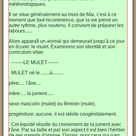
météorologiques.
Il se situe généralement au mois de Mai, c'est à ce
moment que tout recommence, que la vie prend un
autre rythme, plus soutenu. Il convient de préparer les
labours......
Alors apparaît un animal qui demeurait jusqu'à ce jour
en écurie: le mulet. Examinons son identité et son
curriculum vitae:
--------LE MULET--------
MULET né le .......à.........
père:.... l'âne....
mère:.... la jument.....
sexe masculin (mulet) ou féminin (mule).
progéniture: aucune, il est stérile congénitalement.
Cet équidé résulte du croisement de la jument avec
l'âne. Par sa taille et par son aspect il est bien l'héritier
de ses parents d'origine. Disons, pour ceux qui n'en