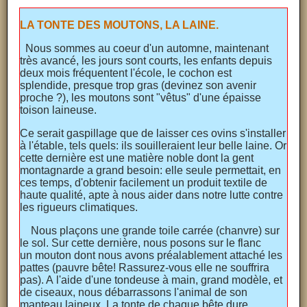
LA TONTE DES MOUTONS, LA LAINE.
Nous sommes au coeur d'un automne, maintenant
très avancé, les jours sont courts, les enfants depuis
deux mois fréquentent l'école, le cochon est
splendide, presque trop gras (devinez son avenir
proche ?), les moutons sont "vêtus" d'une épaisse
toison laineuse.
Ce serait gaspillage que de laisser ces ovins s'installer
à l'étable, tels quels: ils souilleraient leur belle laine. Or
cette dernière est une matière noble dont la gent
montagnarde a grand besoin: elle seule permettait, en
ces temps, d'obtenir facilement un produit textile de
haute qualité, apte à nous aider dans notre lutte contre
les rigueurs climatiques.
Nous plaçons une grande toile carrée (chanvre) sur
le sol. Sur cette dernière, nous posons sur le flanc
un mouton dont nous avons préalablement attaché les
pattes (pauvre bête! Rassurez-vous elle ne souffrira
pas). A l'aide d'une tondeuse à main, grand modèle, et
de ciseaux, nous débarrassons l'animal de son
manteau laineux. La tonte de chaque bête dure